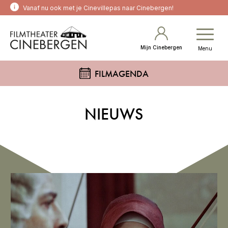
Vanaf nu ook met je Cinevillepas naar Cinebergen!
Mijn Cinebergen
Menu
FILMAGENDA
NIEUWS