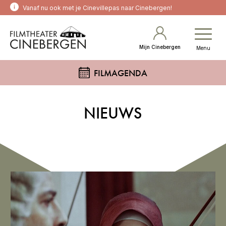
Vanaf nu ook met je Cinevillepas naar Cinebergen!
Mijn Cinebergen
Menu
FILMAGENDA
NIEUWS