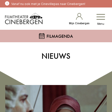
Vanaf nu ook met je Cinevillepas naar Cinebergen!
Mijn Cinebergen
Menu
FILMAGENDA
NIEUWS