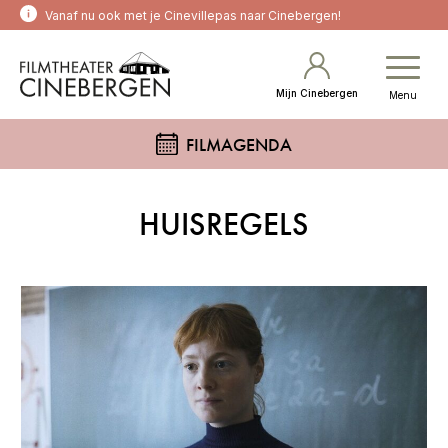
Vanaf nu ook met je Cinevillepas naar Cinebergen!
Mijn Cinebergen
Menu
FILMAGENDA
HUISREGELS