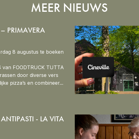
MEER NIEUWS
 – PRIMAVERA
rdag 8 augustus te boeken
’S van FOODTRUCK TUTTA
rrassen door diverse vers
ijke pizza’s en combineer...
ANTIPASTI - LA VITA