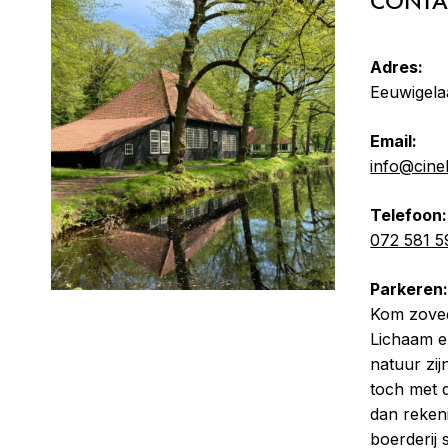
CONTA
Adres:
Eeuwigela
Email:
info@cine
Telefoon:
072 581 5
Parkeren
Kom zoveel
Lichaam e
natuur zij
toch met 
dan reken
boerderij 