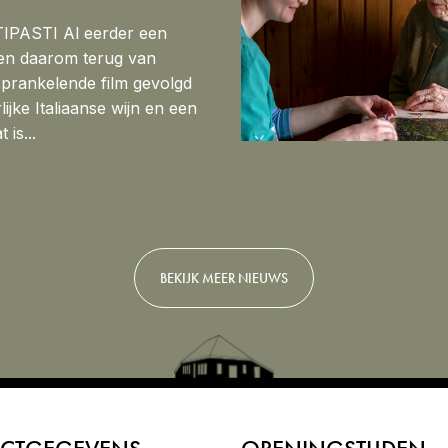
IPASTI Al eerder een
 en daarom terug van
prankelende film gevolgd
ijke Italiaanse wijn en een
 is...
BEKIJK MEER NIEUWS