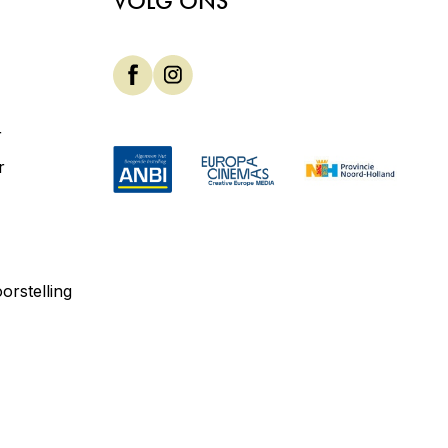
VOLG ONS
r
r
orstelling