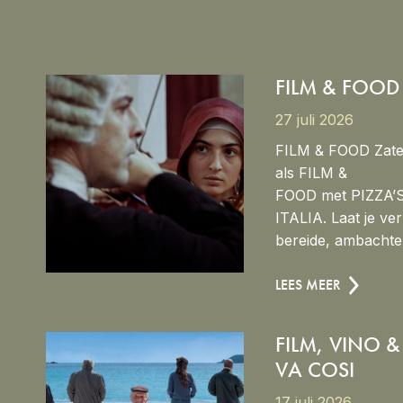
FILM & FOOD
27 juli 2026
FILM & FOOD Zate
als FILM &
FOOD met PIZZA
ITALIA. Laat je ve
bereide, ambachtel
LEES MEER
FILM, VINO & 
VA COSI
17 juli 2026