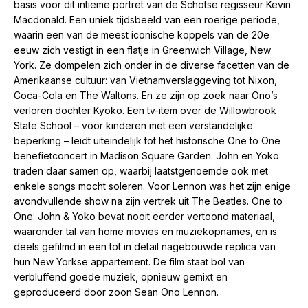
basis voor dit intieme portret van de Schotse regisseur Kevin
Macdonald. Een uniek tijdsbeeld van een roerige periode,
waarin een van de meest iconische koppels van de 20e
eeuw zich vestigt in een flatje in Greenwich Village, New
York. Ze dompelen zich onder in de diverse facetten van de
Amerikaanse cultuur: van Vietnamverslaggeving tot Nixon,
Coca-Cola en The Waltons. En ze zijn op zoek naar Ono’s
verloren dochter Kyoko. Een tv-item over de Willowbrook
State School – voor kinderen met een verstandelijke
beperking – leidt uiteindelijk tot het historische One to One
benefietconcert in Madison Square Garden. John en Yoko
traden daar samen op, waarbij laatstgenoemde ook met
enkele songs mocht soleren. Voor Lennon was het zijn enige
avondvullende show na zijn vertrek uit The Beatles. One to
One: John & Yoko bevat nooit eerder vertoond materiaal,
waaronder tal van home movies en muziekopnames, en is
deels gefilmd in een tot in detail nagebouwde replica van
hun New Yorkse appartement. De film staat bol van
verbluffend goede muziek, opnieuw gemixt en
geproduceerd door zoon Sean Ono Lennon.