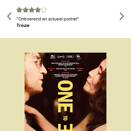
Vorige
Volg
ate
"Ontroerend en actueel portret"
"Fraai v
Trouw
van roer
VPRO C