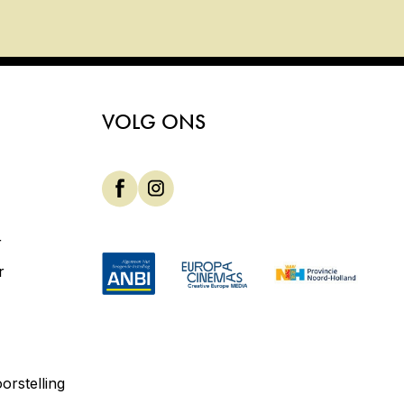
VOLG ONS
r
r
orstelling