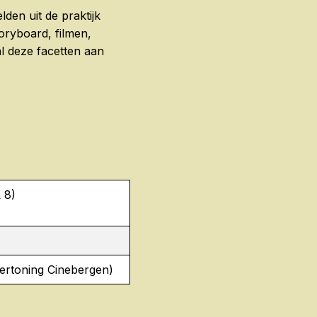
en uit de praktijk
oryboard, filmen,
l deze facetten aan
 8)
vertoning Cinebergen)