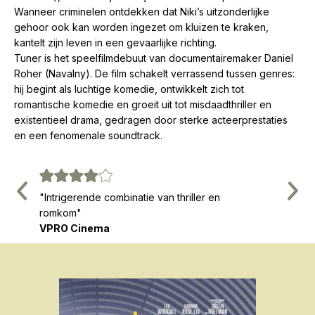
Wanneer criminelen ontdekken dat Niki’s uitzonderlijke
gehoor ook kan worden ingezet om kluizen te kraken,
kantelt zijn leven in een gevaarlijke richting.
Tuner is het speelfilmdebuut van documentairemaker Daniel
Roher (Navalny). De film schakelt verrassend tussen genres:
hij begint als luchtige komedie, ontwikkelt zich tot
romantische komedie en groeit uit tot misdaadthriller en
existentieel drama, gedragen door sterke acteerprestaties
en een fenomenale soundtrack.
Vorige
Volg
"Intrigerende combinatie van thriller en
"Leo Wo
romkom"
harmony
VPRO Cinema
The Gu