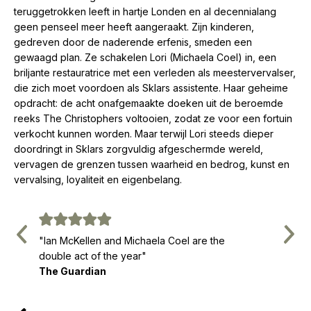
teruggetrokken leeft in hartje Londen en al decennialang
geen penseel meer heeft aangeraakt. Zijn kinderen,
gedreven door de naderende erfenis, smeden een
gewaagd plan. Ze schakelen Lori (Michaela Coel) in, een
briljante restauratrice met een verleden als meestervervalser,
die zich moet voordoen als Sklars assistente. Haar geheime
opdracht: de acht onafgemaakte doeken uit de beroemde
reeks The Christophers voltooien, zodat ze voor een fortuin
verkocht kunnen worden. Maar terwijl Lori steeds dieper
doordringt in Sklars zorgvuldig afgeschermde wereld,
vervagen de grenzen tussen waarheid en bedrog, kunst en
vervalsing, loyaliteit en eigenbelang.
Vorige
Volg
"Ian McKellen and Michaela Coel are the
"Alles k
double act of the year"
NRC
The Guardian