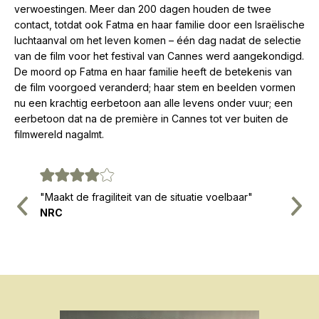
verwoestingen. Meer dan 200 dagen houden de twee
contact, totdat ook Fatma en haar familie door een Israëlische
luchtaanval om het leven komen – één dag nadat de selectie
van de film voor het festival van Cannes werd aangekondigd.
De moord op Fatma en haar familie heeft de betekenis van
de film voorgoed veranderd; haar stem en beelden vormen
nu een krachtig eerbetoon aan alle levens onder vuur; een
eerbetoon dat na de première in Cannes tot ver buiten de
filmwereld nagalmt.
"Maakt de fragiliteit van de situatie voelbaar"
"Maakt 
Vorige
Volg
alls
NRC
VPRO C
oo