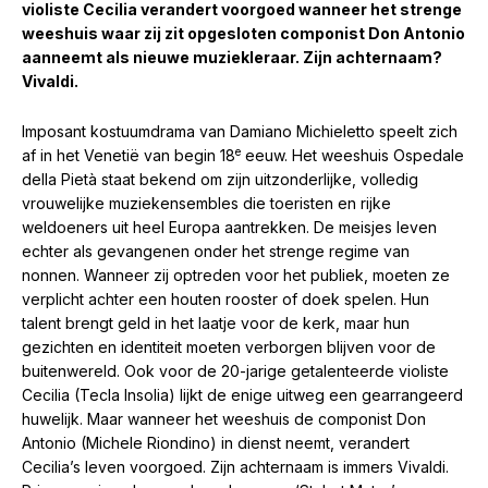
violiste Cecilia verandert voorgoed wanneer het strenge
weeshuis waar zij zit opgesloten componist Don Antonio
aanneemt als nieuwe muziekleraar. Zijn achternaam?
Vivaldi.
Imposant kostuumdrama van Damiano Michieletto speelt zich
e
af in het Venetië van begin 18
eeuw. Het weeshuis Ospedale
della Pietà staat bekend om zijn uitzonderlijke, volledig
vrouwelijke muziekensembles die toeristen en rijke
weldoeners uit heel Europa aantrekken. De meisjes leven
echter als gevangenen onder het strenge regime van
nonnen. Wanneer zij optreden voor het publiek, moeten ze
verplicht achter een houten rooster of doek spelen. Hun
talent brengt geld in het laatje voor de kerk, maar hun
gezichten en identiteit moeten verborgen blijven voor de
buitenwereld. Ook voor de 20-jarige getalenteerde violiste
Cecilia (Tecla Insolia) lijkt de enige uitweg een gearrangeerd
huwelijk. Maar wanneer het weeshuis de componist Don
Antonio (Michele Riondino) in dienst neemt, verandert
Cecilia’s leven voorgoed. Zijn achternaam is immers Vivaldi.