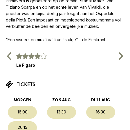
Primavera is gebaseerd op de roman ‘Stabat Mater’ van
Tiziano Scarpa en op het echte leven van Vivaldi, die
priester was en bijna dertig jaar lesgaf aan het Ospedale
della Pietà. Een imposant en meeslepend kostuumdrama vol
verbluffende beelden en onvergetelijke muziek.
“Een visueel en muzikaal kunststukje” – de Filmkrant
Vorige
Volg
Le Figaro
Paris M
TICKETS
MORGEN
ZO 9 AUG
DI 11 AUG
16:00
13:30
16:30
20:15