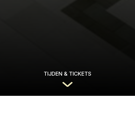
TIJDEN & TICKETS
In de documentaire Orwell: 2 + 2 = 5 zoomt regiss
laatste jaren van de gevierde Britse schrijver Georg
naderende dood – Orwell leed aan tuberculose – bli
ontmaskeren van macht en manipulatie. Terwijl zijn 