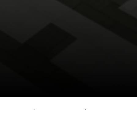
eur Raoul Peck (I Am Not Your Negro) in op de
e Orwell (1903-1950). In de schaduw van zijn
kt George Orwell terug op een leven gewijd aan het
gezondheid hem ontglipt, werkt hij koortsachtig aan