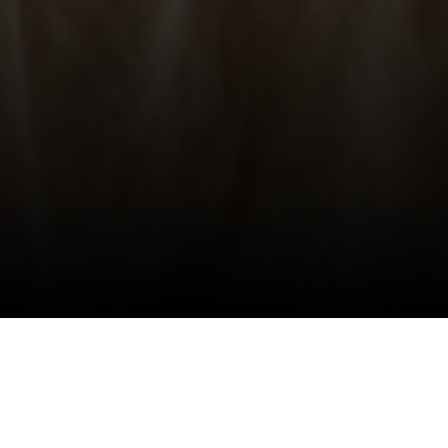
rre Salvadori speelt zich af in het Parijs van het
 (Anaïs Demoustier) is de ster van de attractie La
kussen, krijgen een elektrische schok die aanvoelt
Suzanne door een misverstand aangezien voor een