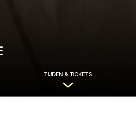
E
TIJDEN & TICKETS
Deze schelmse romantische komedie van regisseur Pie
begin van de twintigste eeuw. Straatartieste Suzanne
Vénus électrique. Bezoekers die haar op het podium 
als een ware liefdesbliksem. Op een avond wordt 