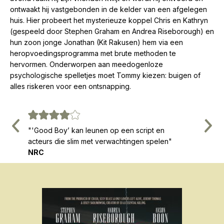
ontwaakt hij vastgebonden in de kelder van een afgelegen
huis. Hier probeert het mysterieuze koppel Chris en Kathryn
(gespeeld door Stephen Graham en Andrea Riseborough) en
hun zoon jonge Jonathan (Kit Rakusen) hem via een
heropvoedingsprogramma met brute methoden te
hervormen. Onderworpen aan meedogenloze
psychologische spelletjes moet Tommy kiezen: buigen of
alles riskeren voor een ontsnapping.
Vorige
Volg
and
"'Good Boy’ kan leunen op een script en
"Een ab
acteurs die slim met verwachtingen spelen"
VPRO C
NRC