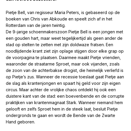
Pietje Bell, van regisseur Maria Peters, is gebaseerd op de
boeken van Chris van Abkoude en speelt zich af in het
Rotterdam van de jaren twintig.
De 9-jarige schoenmakerszoon Pietje Bell is een jongen met
een gouden hart, maar weet tegelijkertijd als geen ander de
stad op stelten te zetten met zijn doldwaze fratsen. Een
noodlijdende krant ziet zijn oplage stijgen door elke grap op
de voorpagina te plaatsen. Daarmee maakt Pietje vrienden,
waaronder de straatarme Sproet, maar ook vijanden, zoals
de zoon van de achterbakse drogist, die heimelijk verliefd is
op Pietje’s zus. Wanneer de recessie toeslaat gaat Pietje aan
de slag als krantenjongen en spaart hij geld voor zijn eigen
circus. Maar achter de vrolijke chaos ontdekt hij ook een
duistere kant van de stad: een boevenbende en de corrupte
praktijken van krantenmagnaat Stark. Wanneer niemand hem
gelooft en zelfs Sproet hem in de steek laat, besluit Pietje
ondergronds te gaan en wordt de Bende van de Zwarte
Hand geboren.